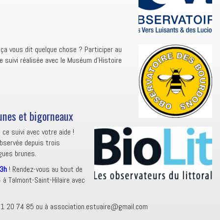
 ça vous dit quelque chose ? Participer au
e suivi réalisée avec le Muséum d’Histoire
runes et bigorneaux
 ce suivi avec votre aide !
observée depuis trois
lgues brunes.
13h
! Rendez-vous au bout de
 à Talmont-Saint-Hilaire avec
02 51 20 74 85 ou à association.estuaire@gmail.com