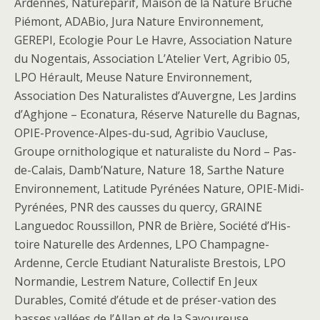
Ardennes, Natureparif, Maison de la Nature Bruche
Piémont, ADABio, Jura Nature Environnement,
GEREPI, Ecologie Pour Le Havre, Association Nature
du Nogentais, Association L’Atelier Vert, Agribio 05,
LPO Hérault, Meuse Nature Environnement,
Association Des Naturalistes d’Auvergne, Les Jardins
d’Aghjone – Econatura, Réserve Naturelle du Bagnas,
OPIE-Provence-Alpes-du-sud, Agribio Vaucluse,
Groupe ornithologique et naturaliste du Nord – Pas-
de-Calais, Damb’Nature, Nature 18, Sarthe Nature
Environnement, Latitude Pyrénées Nature, OPIE-Midi-
Pyrénées, PNR des causses du quercy, GRAINE
Languedoc Roussillon, PNR de Brière, Société d’His-
toire Naturelle des Ardennes, LPO Champagne-
Ardenne, Cercle Etudiant Naturaliste Brestois, LPO
Normandie, Lestrem Nature, Collectif En Jeux
Durables, Comité d’étude et de préser-vation des
basses vallées de l’Allan et de la Savoureuse,